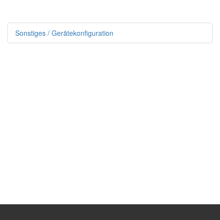
Sonstiges / Gerätekonfiguration
Copyright © 2026 TimePunch Support - Alle Rechte vorbehalten.