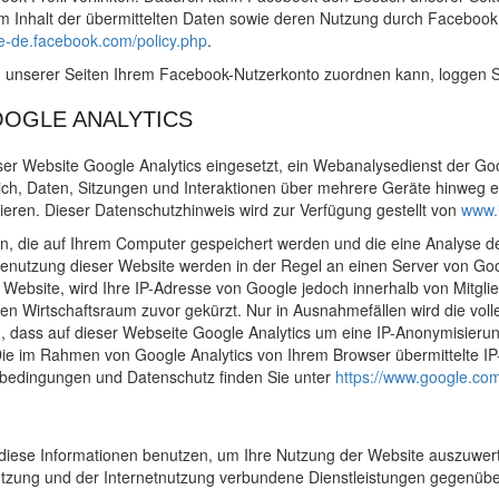
vom Inhalt der übermittelten Daten sowie deren Nutzung durch Facebook 
de-de.facebook.com/policy.php
.
unserer Seiten Ihrem Facebook-Nutzerkonto zuordnen kann, loggen Si
OGLE ANALYTICS
dieser Website Google Analytics eingesetzt, ein Webanalysedienst der G
möglich, Daten, Sitzungen und Interaktionen über mehrere Geräte hinwe
sieren. Dieser Datenschutzhinweis wird zur Verfügung gestellt von
www.i
en, die auf Ihrem Computer gespeichert werden und die eine Analyse d
Benutzung dieser Website werden in der Regel an einen Server von Goo
r Website, wird Ihre IP-Adresse von Google jedoch innerhalb von Mitgl
 Wirtschaftsraum zuvor gekürzt. Nur in Ausnahmefällen wird die voll
in, dass auf dieser Webseite Google Analytics um eine IP-Anonymisieru
Die im Rahmen von Google Analytics von Ihrem Browser übermittelte I
bedingungen und Datenschutz finden Sie unter
https://www.google.com
 diese Informationen benutzen, um Ihre Nutzung der Website auszuwert
tzung und der Internetnutzung verbundene Dienstleistungen gegenübe