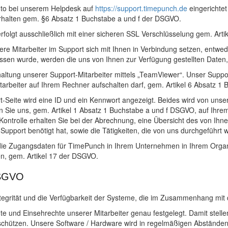
Konto bei unserem Helpdesk auf
https://support.timepunch.de
eingerichtet
erhalten gem. §6 Absatz 1 Buchstabe a und f der DSGVO.
olgt ausschließlich mit einer sicheren SSL Verschlüsselung gem. Art
ere Mitarbeiter im Support sich mit Ihnen in Verbindung setzen, entwed
sen wurde, werden die uns von Ihnen zur Verfügung gestellten Daten,
haltung unserer Support-Mitarbeiter mittels „TeamViewer“. Unser Suppor
Mitarbeiter auf Ihrem Rechner aufschalten darf, gem. Artikel 6 Absatz 
Seite wird eine ID und ein Kennwort angezeigt. Beides wird von unser
 Sie uns, gem. Artikel 1 Absatz 1 Buchstabe a und f DSGVO, auf Ihre
ontrolle erhalten Sie bei der Abrechnung, eine Übersicht des von Ih
Support benötigt hat, sowie die Tätigkeiten, die von uns durchgeführt 
die Zugangsdaten für TimePunch in Ihrem Unternehmen in Ihrem Organi
en, gem. Artikel 17 der DSGVO.
DSGVO
Integrität und die Verfügbarkeit der Systeme, die im Zusammenhang mit
e und Einsehrechte unserer Mitarbeiter genau festgelegt. Damit stelle
chützen. Unsere Software / Hardware wird in regelmäßigen Abständen a